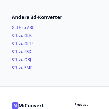
Andere 3d-Konverter
GLTF zu ABC
STL zu GLB
STL zu GLTF
STL zu FBX
STL zu OBJ
STL zu 3MF
MiConvert
Product
M