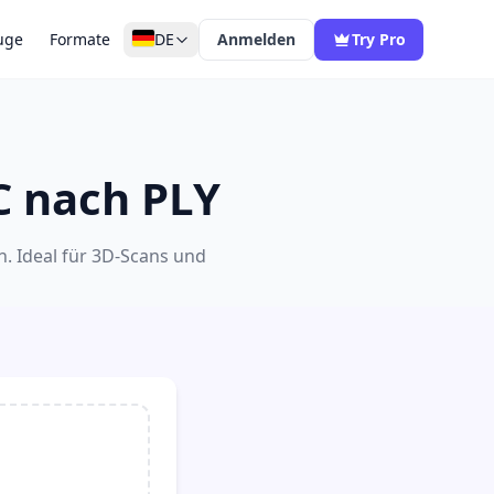
uge
Formate
DE
Anmelden
Try Pro
C nach PLY
. Ideal für 3D-Scans und