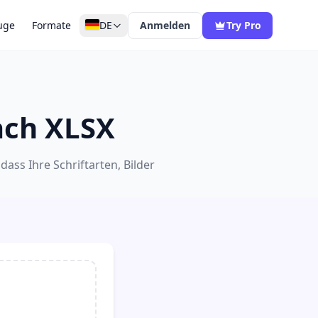
uge
Formate
DE
Anmelden
Try Pro
ach XLSX
dass Ihre Schriftarten, Bilder