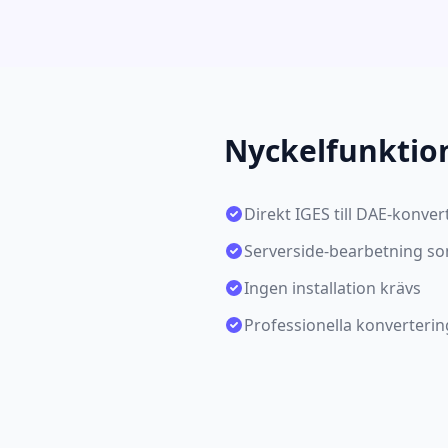
Nyckelfunktio
Direkt IGES till DAE-konver
Serverside-bearbetning s
Ingen installation krävs
Professionella konvertering