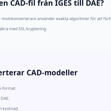
en CAD-fil från IGES till DAE?
 molnkonverterare använder exakta algoritmer för att förhi
 säkra med SSL-kryptering.
rterar CAD-modeller
S-format.
l DAE.
n kostnad.