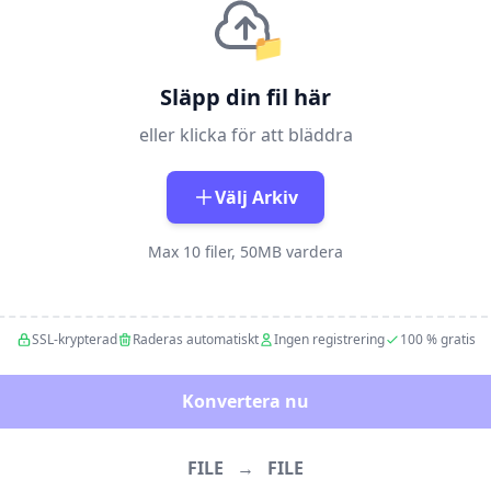
📁
Släpp din fil här
eller klicka för att bläddra
Välj Arkiv
Max 10 filer, 50MB vardera
SSL-krypterad
Raderas automatiskt
Ingen registrering
100 % gratis
Konvertera nu
FILE
→
FILE