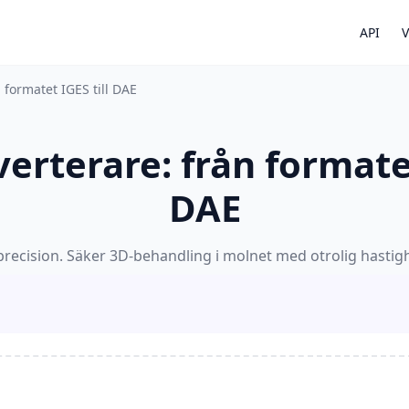
API
V
 formatet IGES till DAE
rterare: från formatet
DAE
recision. Säker 3D-behandling i molnet med otrolig hastighe