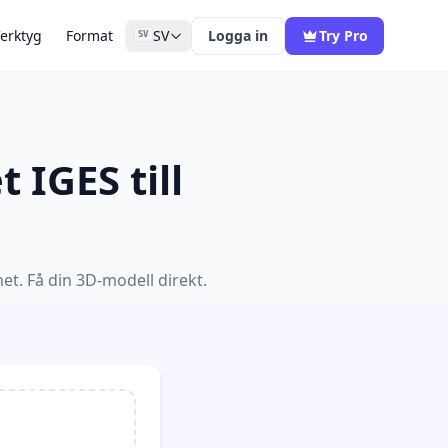
erktyg
Format
SV
Logga in
Try Pro
SV
 IGES till
t. Få din 3D-modell direkt.