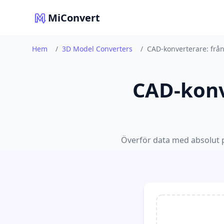
MiConvert
Hem
/
3D Model Converters
/
CAD-konverterare: från
CAD-konve
Överför data med absolut p