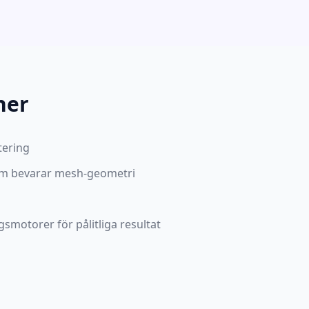
ner
tering
om bevarar mesh-geometri
smotorer för pålitliga resultat