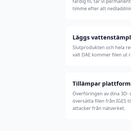
färdig fil, tar vi permane
timme efter att nedladdnin
Läggs vattenstämplar
Slutprodukten och hela res
valt DAE kommer filen ut 
Tillämpar plattform
Överföringen av dina 3D- o
översätta filen från IGES 
attacker från nätverket.