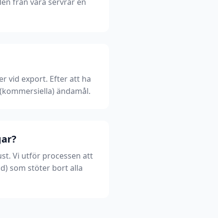
len från våra servrar en
 vid export. Efter att ha
a (kommersiella) ändamål.
gar?
st. Vi utför processen att
d) som stöter bort alla