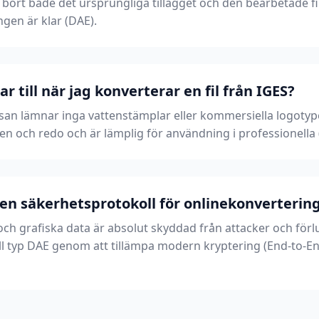
nt bort både det ursprungliga tillägget och den bearbetade fi
gen är klar (DAE).
 till när jag konverterar en fil från IGES?
an lämnar inga vattenstämplar eller kommersiella logotyper
ren och redo och är lämplig för användning i professionell
en säkerhetsprotokoll för onlinekonverterin
ch grafiska data är absolut skyddad från attacker och förlu
till typ DAE genom att tillämpa modern kryptering (End-to-En