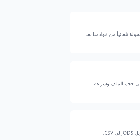
ميع الملفات المحولة تلقائياً من خوادمنا بعد
ل إلى CSV بضع ثوانٍ فقط اعتماداً على حجم الملف وسرعة
CS.