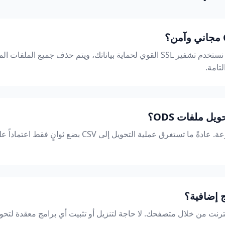
نعم، الأداة مجانية بنسبة 100%. نستخدم تشفير SSL القوي لحماية بياناتك، ويتم حذف ج
تامة.
 ملفات ODS؟
نظامنا مصمم ليكون فائق السرعة. عادةً ما تستغرق عملية التحوي
ج إضافية؟
نت من خلال متصفحك. لا حاجة لتنزيل أو تثبيت أي برامج معقدة لتحويل ODS إلى V