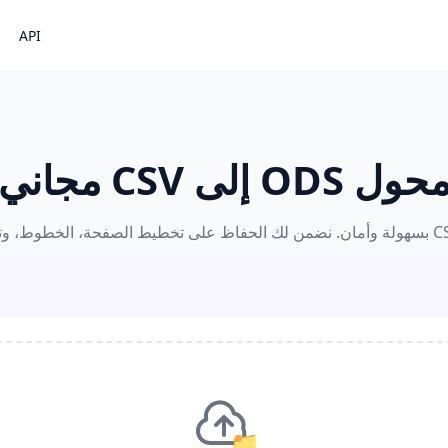
API
حول ODS إلى CSV مجاني
📁