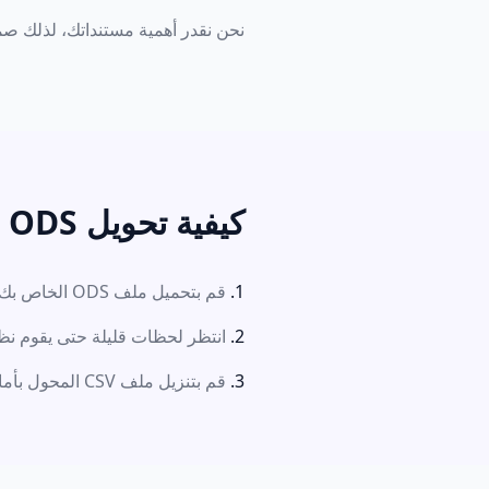
نحن نقدر أهمية مستنداتك، لذلك صمم
كيفية تحويل ODS إلى CSV بسهولة
قم بتحميل ملف ODS الخاص بك عن طريق سحبه وإفلاته أو النقر فوق الزر.
انتظر لحظات قليلة حتى يقوم نظا
قم بتنزيل ملف CSV المحول بأمان إلى جهازك.