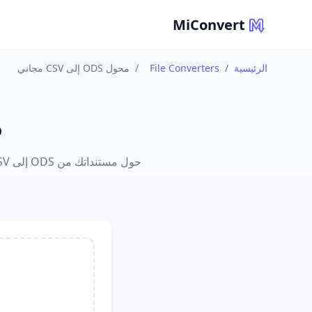
MiConvert
الرئيسية
/
File Converters
/
محول ODS إلى CSV مجاني
م
حول مستنداتك من ODS إلى CSV بسهولة وأمان. نضمن لك الحفاظ على تخطيط الصفحة، الخطوط، وتنسيق النصوص بدون أي أخطاء.