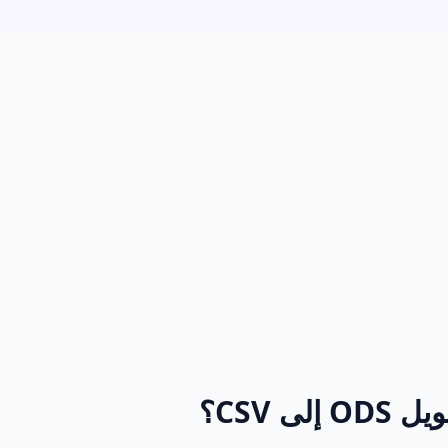
ى CSV؟