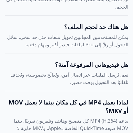
الحجم.
هل هناك حد لحجم الملف؟
يمكن للمستخدمين المجانيين تحويل ملفات حتى حد سخي. سجّل
الدخول أو رقّ إلى Pro لملفات فيديو أكبر ومهام دفعية.
هل فيديوهاتي المرفوعة آمنة؟
نعم. تُرسل الملفات عبر اتصال آمن، وتُعالَج بخصوصية، وتُحذف
تلقائيًا بعد التحويل بوقت قصير.
لماذا يعمل MP4 في كل مكان بينما لا يعمل MOV
أو MKV؟
يدعم MP4 (H.264) كل متصفح وهاتف وتلفزيون تقريبًا، بينما
MOV صيغة QuickTime الخاصة بـApple، وMKV حاوية لا