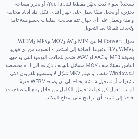
تسجيلاً. سواء كنت تجهّز مقطعًا لـYouTube، أو تحرر مساحة
تخزين، أو تجعل ملفًا يعمل على جهاز أقدم، فكل أداة أدناه مجانية
وآمنة وتعمل على أي جهاز. تتم معالجة الملفات بخصوصية تامة
وتُحذف تلقائيًا بعد التحويل.
يحوّل MiConvert بين MP4 وAVI وMOV وMKV وWEBM
وWMV وFLV وغيرها، إضافة إلى استخراج الصوت من أي فيديو
بصيغة MP3 أو AAC أو WAV. صُمم للحالات اليومية التي يواجهها
الناس فعليًا: ملف MOV مسجَّل بالهاتف لا يُرفع إلى أداة مخصصة
لـWindows فقط، أو فيلم MKV مُنزَّل لا يستطيع تلفزيون ذكي
تشغيله، أو تسجيل شاشة يحتاج إلى أن يصبح WEBM خفيفًا
للويب. تعمل كل عملية تحويل بالكامل من خلال رفع المتصفح، فلا
حاجة إلى تثبيت أي برنامج على سطح المكتب.