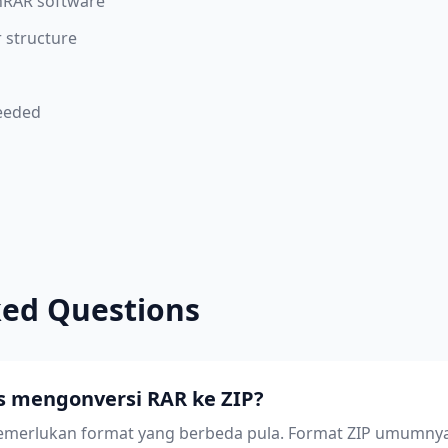
nRAR software
r structure
needed
ked Questions
 mengonversi RAR ke ZIP?
emerlukan format yang berbeda pula. Format ZIP umumnya