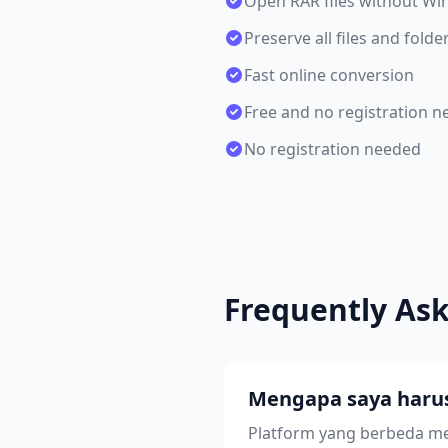
Open RAR files without Wi
Preserve all files and folde
Fast online conversion
Free and no registration 
No registration needed
Frequently As
Mengapa saya harus
Platform yang berbeda m