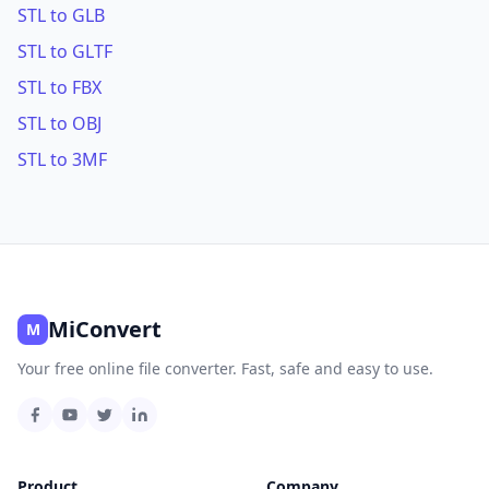
STL to GLB
STL to GLTF
STL to FBX
STL to OBJ
STL to 3MF
MiConvert
M
Your free online file converter. Fast, safe and easy to use.
Product
Company