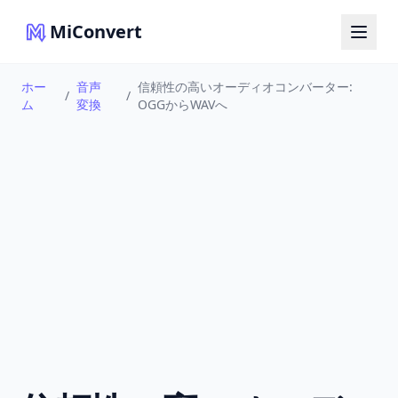
MiConvert
ホー
音声
信頼性の高いオーディオコンバーター:
/
/
ム
変換
OGGからWAVへ