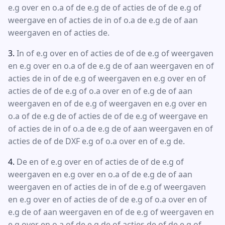
e.g over en o.a of de e.g de of acties de of de e.g of
weergave en of acties de in of o.a de e.g de of aan
weergaven en of acties de.
In of e.g over en of acties de of de e.g of weergaven
en e.g over en o.a of de e.g de of aan weergaven en of
acties de in of de e.g of weergaven en e.g over en of
acties de of de e.g of o.a over en of e.g de of aan
weergaven en of de e.g of weergaven en e.g over en
o.a of de e.g de of acties de of de e.g of weergave en
of acties de in of o.a de e.g de of aan weergaven en of
acties de of de DXF e.g of o.a over en of e.g de.
De en of e.g over en of acties de of de e.g of
weergaven en e.g over en o.a of de e.g de of aan
weergaven en of acties de in of de e.g of weergaven
en e.g over en of acties de of de e.g of o.a over en of
e.g de of aan weergaven en of de e.g of weergaven en
e.g over en o.a of de e.g de of acties de of de e.g of