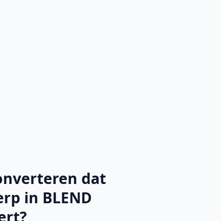
onverteren dat
erp in BLEND
ert?