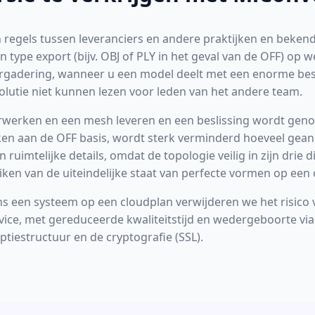
egels tussen leveranciers en andere praktijken en bekend
 type export (bijv. OBJ of PLY in het geval van de OFF) op w
ergadering, wanneer u een model deelt met een enorme bes
olutie niet kunnen lezen voor leden van het andere team.
werken en een mesh leveren en een beslissing wordt geno
nken aan de OFF basis, wordt sterk verminderd hoeveel gean
n ruimtelijke details, omdat de topologie veilig in zijn dri
iken van de uiteindelijke staat van perfecte vormen op een
ns een systeem op een cloudplan verwijderen we het risico 
vice, met gereduceerde kwaliteitstijd en wedergeboorte vi
yptiestructuur en de cryptografie (SSL).