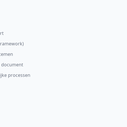
rt
(Framework)
stemen
lk document
ijke processen