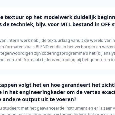
 de textuur op het modelwerk duidelijk begin
s de techniek, bijv. voor MTL bestand in OFF 
al van intern werk nabij de textuurlaag vanuit de wereld van 
n formaten zoals BLEND en die in het verborgen en wezenl
rtegenwoordigen zijn coderingsprogramma's het (bij analyse
met een .mtl formaat) tijdens voltooiing bij het genereren i
tappen volgt het en hoe garandeert het zich
ie in het engineeringkader om de vertex exac
e andere output uit te voeren?
 studeert met het geavanceerde instrument en er is zeer 
eningen met floating-point systemen tijdens het proces pa