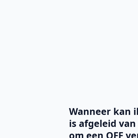
Wanneer kan i
is afgeleid va
om een OFF ver