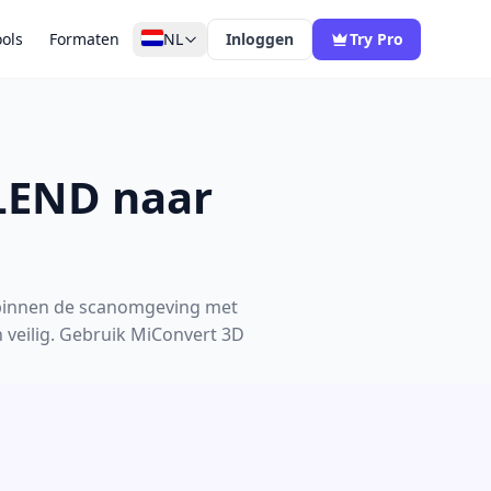
ools
Formaten
NL
Inloggen
Try Pro
BLEND naar
 binnen de scanomgeving met
n veilig. Gebruik MiConvert 3D