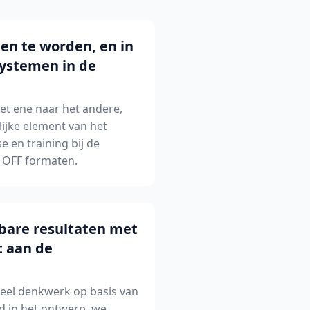
nen te worden, en in
systemen in de
het ene naar het andere,
ijke element van het
 en training bij de
n OFF formaten.
tbare resultaten met
t aan de
veel denkwerk op basis van
d in het ontwerp, we