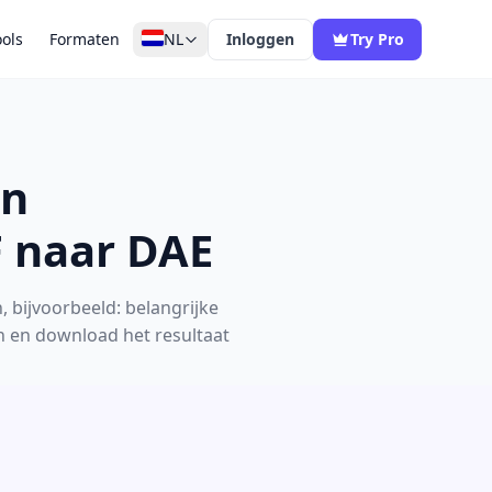
ools
Formaten
NL
Inloggen
Try Pro
en
F naar DAE
 bijvoorbeeld: belangrijke
n en download het resultaat