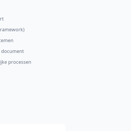
rt
(Framework)
stemen
lk document
ijke processen