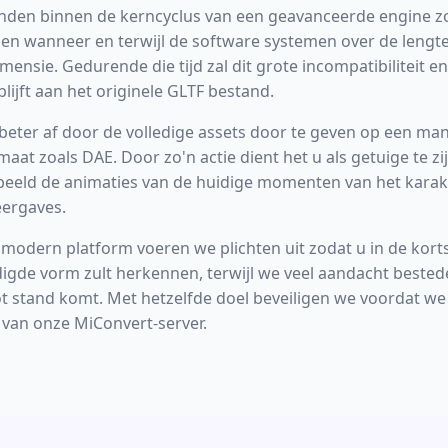
den binnen de kerncyclus van een geavanceerde engine zoa
ijgen wanneer en terwijl de software systemen over de lengt
mensie. Gedurende die tijd zal dit grote incompatibiliteit e
ijft aan het originele GLTF bestand.
beter af door de volledige assets door te geven op een ma
maat zoals DAE. Door zo'n actie dient het u als getuige te z
beeld de animaties van de huidige momenten van het karak
eergaves.
modern platform voeren we plichten uit zodat u in de korts
digde vorm zult herkennen, terwijl we veel aandacht best
t stand komt. Met hetzelfde doel beveiligen we voordat we 
van onze MiConvert-server.