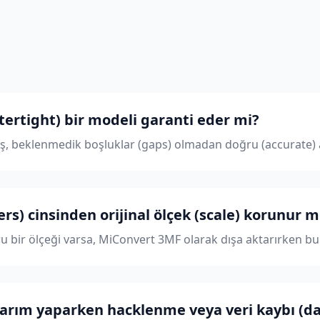
tertight) bir modeli garanti eder mi?
ş, beklenmedik boşluklar (gaps) olmadan doğru (accurate) a
rs) cinsinden orijinal ölçek (scale) korunur 
 bir ölçeği varsa, MiConvert 3MF olarak dışa aktarırken bu
rım yaparken hacklenme veya veri kaybı (data