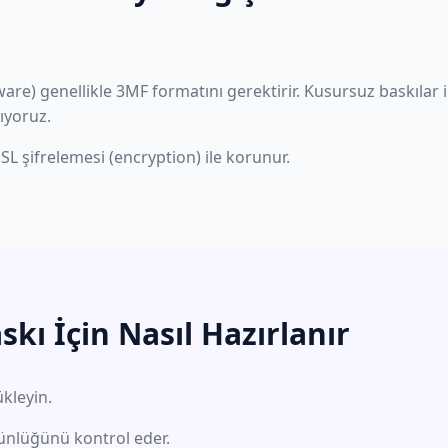
tware) genellikle 3MF formatını gerektirir. Kusursuz baskılar 
ıyoruz.
SSL şifrelemesi (encryption) ile korunur.
kı İçin Nasıl Hazırlanır
kleyin.
ünlüğünü kontrol eder.