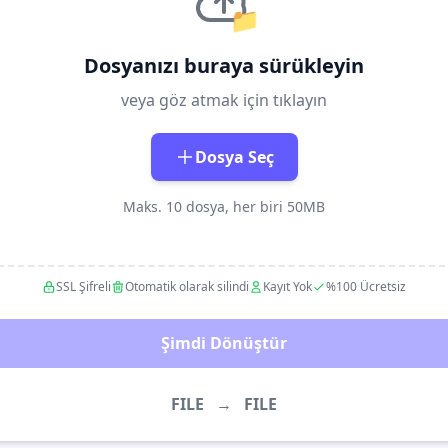
📁
Dosyanızı buraya sürükleyin
veya göz atmak için tıklayın
Dosya Seç
Maks. 10 dosya, her biri 50MB
SSL Şifreli
Otomatik olarak silindi
Kayıt Yok
%100 Ücretsiz
Şimdi Dönüştür
FILE
→
FILE