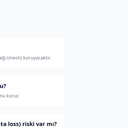
ğı (mesh) koruyacaktır.
mu?
nu korur.
 loss) riski var mı?