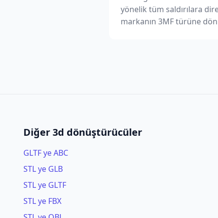
yönelik tüm saldırılara di
markanın 3MF türüne dön
Diğer 3d dönüştürücüler
GLTF ye ABC
STL ye GLB
STL ye GLTF
STL ye FBX
STL ye OBJ