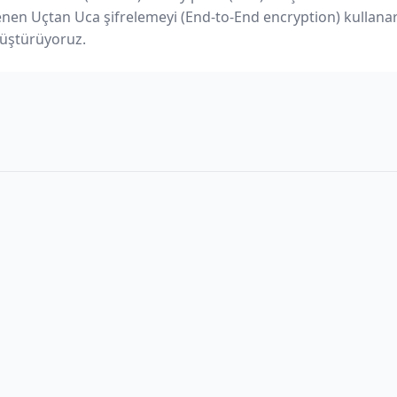
renen Uçtan Uca şifrelemeyi (End-to-End encryption) kullan
üştürüyoruz.