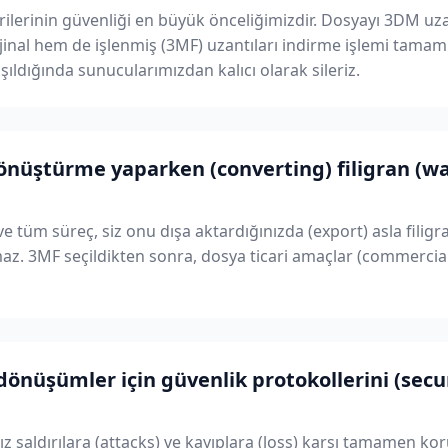
 verilerinin güvenliği en büyük önceliğimizdir. Dosyayı 3DM u
jinal hem de işlenmiş (3MF) uzantıları indirme işlemi tamam
şıldığında sunucularımızdan kalıcı olarak sileriz.
nüştürme yaparken (converting) filigran (wa
ve tüm süreç, siz onu dışa aktardığınızda (export) asla filigr
z. 3MF seçildikten sonra, dosya ticari amaçlar (commercial
dönüşümler için güvenlik protokollerini (secu
nız saldırılara (attacks) ve kayıplara (loss) karşı tamamen k