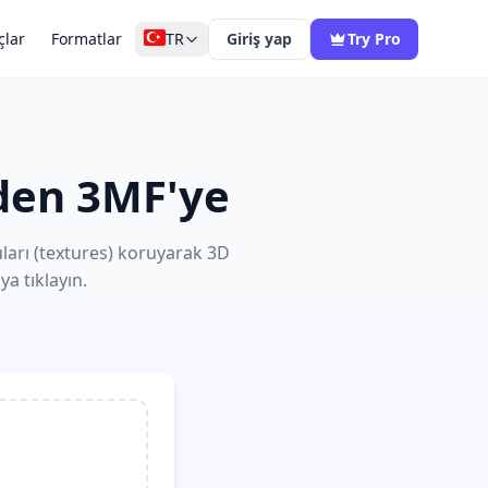
çlar
Formatlar
TR
Giriş yap
Try Pro
den 3MF'ye
uları (textures) koruyarak 3D
a tıklayın.