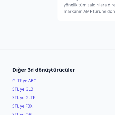
yönelik tüm saldırılara di
markanın AMF türüne dön
Diğer 3d dönüştürücüler
GLTF ye ABC
STL ye GLB
STL ye GLTF
STL ye FBX
STL ye OBJ