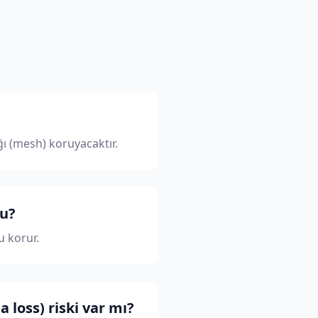
ı (mesh) koruyacaktır.
mu?
u korur.
loss) riski var mı?