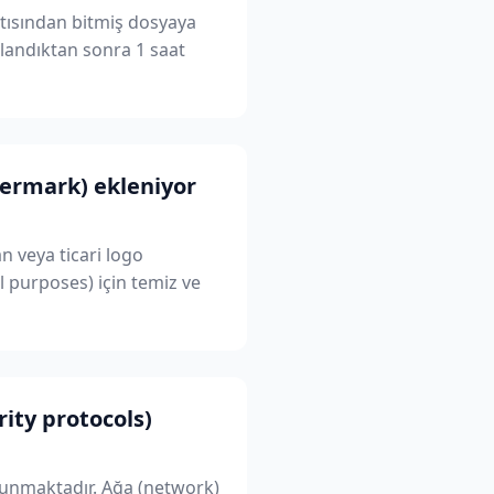
antısından bitmiş dosyaya
mlandıktan sonra 1 saat
termark) ekleniyor
an veya ticari logo
 purposes) için temiz ve
rity protocols)
orunmaktadır. Ağa (network)