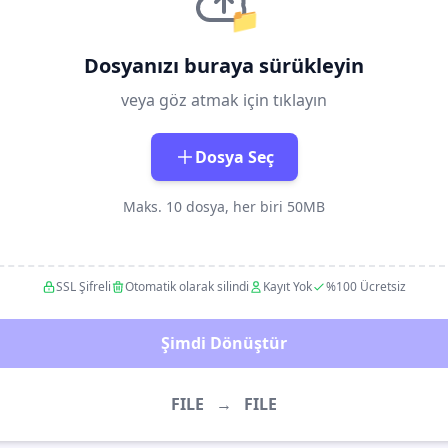
📁
Dosyanızı buraya sürükleyin
veya göz atmak için tıklayın
Dosya Seç
Maks. 10 dosya, her biri 50MB
SSL Şifreli
Otomatik olarak silindi
Kayıt Yok
%100 Ücretsiz
Şimdi Dönüştür
FILE
→
FILE