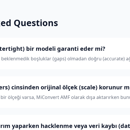
ked Questions
tertight) bir modeli garanti eder mi?
, beklenmedik boşluklar (gaps) olmadan doğru (accurate) ağ
rs) cinsinden orijinal ölçek (scale) korunur 
bir ölçeği varsa, MiConvert AMF olarak dışa aktarırken bun
rım yaparken hacklenme veya veri kaybı (data 