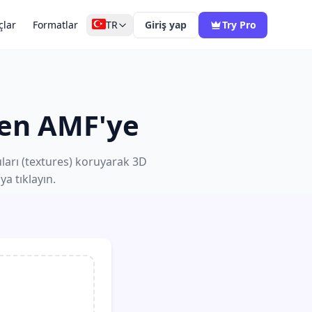
çlar
Formatlar
TR
Giriş yap
Try Pro
den AMF'ye
uları (textures) koruyarak 3D
a tıklayın.