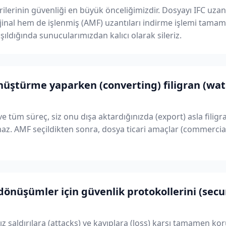
verilerinin güvenliği en büyük önceliğimizdir. Dosyayı IFC uz
jinal hem de işlenmiş (AMF) uzantıları indirme işlemi tama
şıldığında sunucularımızdan kalıcı olarak sileriz.
üştürme yaparken (converting) filigran (wa
ve tüm süreç, siz onu dışa aktardığınızda (export) asla filigr
z. AMF seçildikten sonra, dosya ticari amaçlar (commercial
dönüşümler için güvenlik protokollerini (secu
nız saldırılara (attacks) ve kayıplara (loss) karşı tamamen k