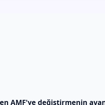
den AMF'ye değiştirmenin avan