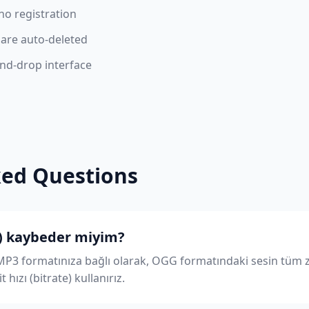
no registration
s are auto-deleted
and-drop interface
ked Questions
ty) kaybeder miyim?
 MP3 formatınıza bağlı olarak, OGG formatındaki sesin tüm 
 hızı (bitrate) kullanırız.