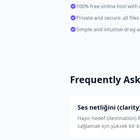
100% free online tool with 
Private and secure: all file
Simple and intuitive drag-
Frequently As
Ses netliğini (clari
Hayır, hedef (destination)
sağlamak için yüksek bir bit