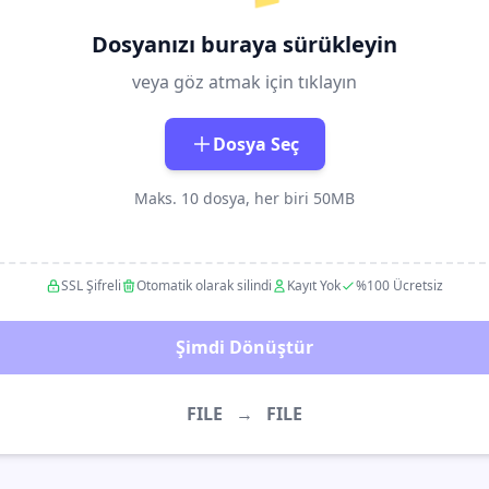
Dosyanızı buraya sürükleyin
veya göz atmak için tıklayın
Dosya Seç
Maks. 10 dosya, her biri 50MB
SSL Şifreli
Otomatik olarak silindi
Kayıt Yok
%100 Ücretsiz
Şimdi Dönüştür
FILE
→
FILE