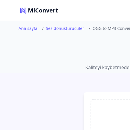
MiConvert
Ana sayfa
/
Ses dönüştürücüler
/
OGG to MP3 Conver
Kaliteyi kaybetmeden