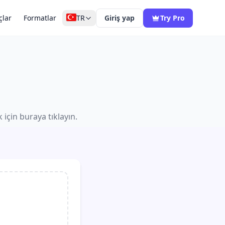
çlar
Formatlar
TR
Giriş yap
Try Pro
için buraya tıklayın.