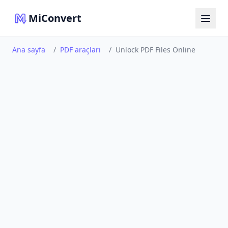
MiConvert
Ana sayfa
/
PDF araçları
/
Unlock PDF Files Online