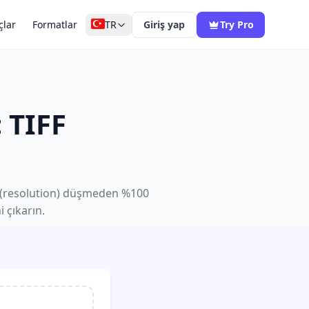
çlar
Formatlar
TR
Giriş yap
Try Pro
 TIFF
ük (resolution) düşmeden %100
 çıkarın.