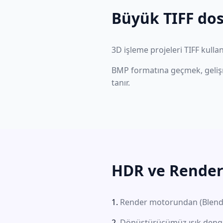
Büyük TIFF dos
3D işleme projeleri TIFF kulla
BMP formatına geçmek, geliş
tanır.
HDR ve Renderl
Render motorundan (Blender g
Dönüştürücümüz ışık denges