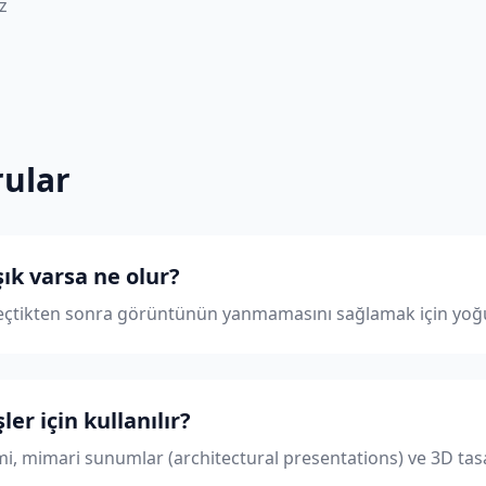
z
rular
şık varsa ne olur?
çtikten sonra görüntünün yanmamasını sağlamak için yoğun ı
er için kullanılır?
, mimari sunumlar (architectural presentations) ve 3D tasa