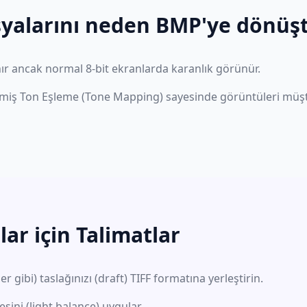
yalarını neden BMP'ye dönüşt
nır ancak normal 8-bit ekranlarda karanlık görünür.
miş Ton Eşleme (Tone Mapping) sayesinde görüntüleri müşt
ar için Talimatlar
ibi) taslağınızı (draft) TIFF formatına yerleştirin.
ini (light balance) uygular.