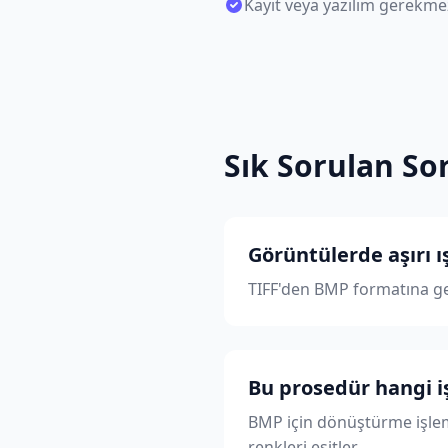
Kayıt veya yazılım gerekme
Sık Sorulan So
Görüntülerde aşırı ı
TIFF'den BMP formatına ge
Bu prosedür hangi işl
BMP için dönüştürme işlemi
renkleri eşitler.