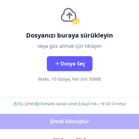
📁
Dosyanızı buraya sürükleyin
veya göz atmak için tıklayın
Dosya Seç
Maks. 10 dosya, her biri 50MB
SSL Şifreli
Otomatik olarak silindi
Kayıt Yok
%100 Ücretsiz
Şimdi Dönüştür