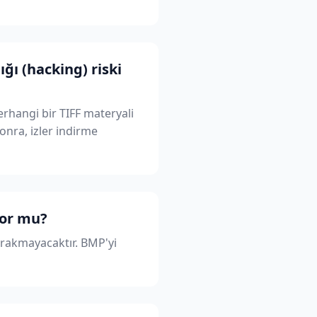
ğı (hacking) riski
erhangi bir TIFF materyali
onra, izler indirme
yor mu?
bırakmayacaktır. BMP'yi