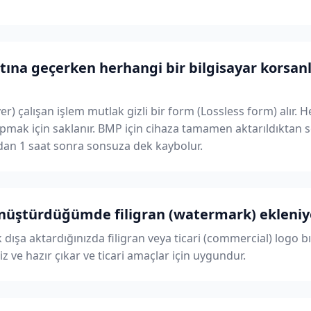
na geçerken herhangi bir bilgisayar korsanlı
r) çalışan işlem mutlak gizli bir form (Lossless form) alır. H
yapmak için saklanır. BMP için cihaza tamamen aktarıldıktan s
an 1 saat sonra sonsuza dek kaybolur.
önüştürdüğümde filigran (watermark) ekleni
 dışa aktardığınızda filigran veya ticari (commercial) logo 
 ve hazır çıkar ve ticari amaçlar için uygundur.