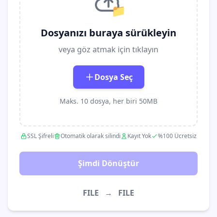
📁
Dosyanızı buraya sürükleyin
veya göz atmak için tıklayın
Dosya Seç
Maks. 10 dosya, her biri 50MB
SSL Şifreli
Otomatik olarak silindi
Kayıt Yok
%100 Ücretsiz
Şimdi Dönüştür
FILE
→
FILE