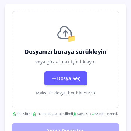
📁
Dosyanızı buraya sürükleyin
veya göz atmak için tıklayın
Dosya Seç
Maks. 10 dosya, her biri 50MB
SSL Şifreli
Otomatik olarak silindi
Kayıt Yok
%100 Ücretsiz
Şimdi Dönüştür