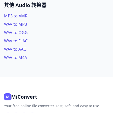
其他 Audio 转换器
MP3 to AMR
WAV to MP3
WAV to OGG
WAV to FLAC
WAV to AAC
WAV to M4A
MiConvert
M
Your free online file converter. Fast, safe and easy to use.