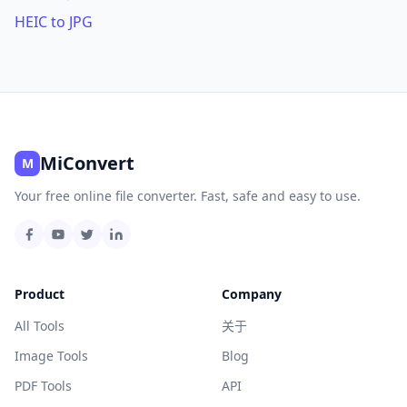
HEIC to JPG
MiConvert
M
Your free online file converter. Fast, safe and easy to use.
Product
Company
All Tools
关于
Image Tools
Blog
PDF Tools
API