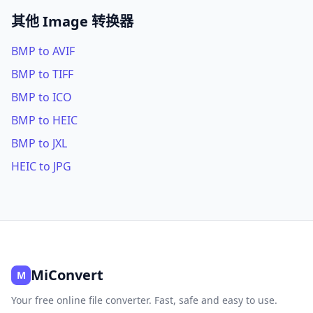
其他 Image 转换器
BMP to AVIF
BMP to TIFF
BMP to ICO
BMP to HEIC
BMP to JXL
HEIC to JPG
MiConvert
M
Your free online file converter. Fast, safe and easy to use.