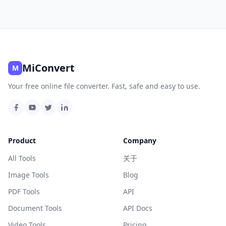
MiConvert
M
Your free online file converter. Fast, safe and easy to use.
Product
Company
All Tools
关于
Image Tools
Blog
PDF Tools
API
Document Tools
API Docs
Video Tools
Pricing