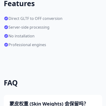
Features
Direct GLTF to OFF conversion
Server-side processing
No installation
Professional engines
FAQ
蒙皮权重 (Skin Weights) 会保留吗？