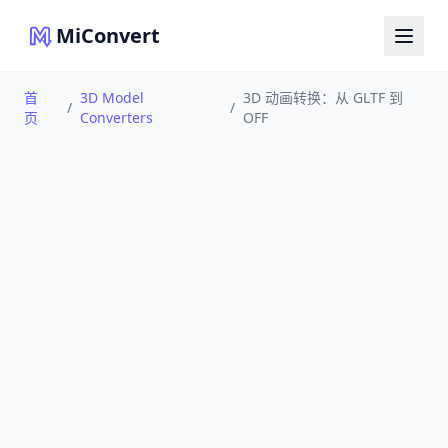
MiConvert
首
3D Model
3D 动画转换：从 GLTF 到
/
/
页
Converters
OFF