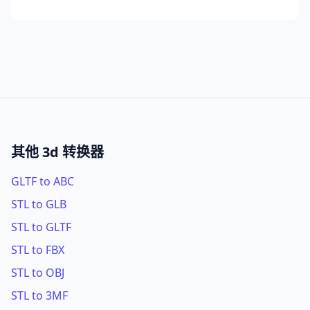
其他 3d 转换器
GLTF to ABC
STL to GLB
STL to GLTF
STL to FBX
STL to OBJ
STL to 3MF