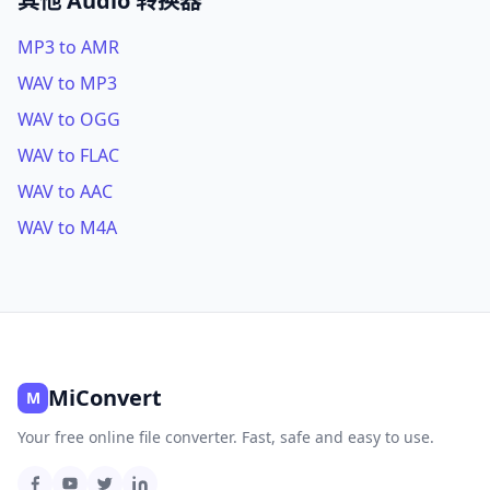
其他 Audio 转换器
MP3 to AMR
WAV to MP3
WAV to OGG
WAV to FLAC
WAV to AAC
WAV to M4A
MiConvert
M
Your free online file converter. Fast, safe and easy to use.