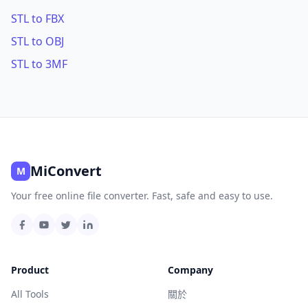
STL to FBX
STL to OBJ
STL to 3MF
MiConvert
M
Your free online file converter. Fast, safe and easy to use.
Product
Company
All Tools
關於