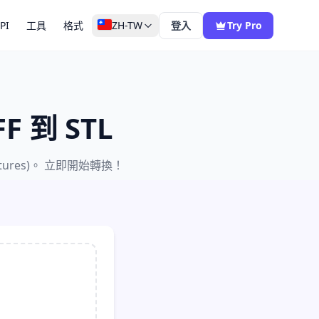
PI
工具
格式
ZH-TW
登入
Try Pro
F 到 STL
tures)。 立即開始轉換！