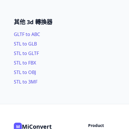
其他 3d 轉換器
GLTF to ABC
STL to GLB
STL to GLTF
STL to FBX
STL to OBJ
STL to 3MF
MiConvert
Product
M