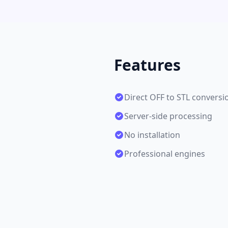
Features
Direct OFF to STL conversi
Server-side processing
No installation
Professional engines