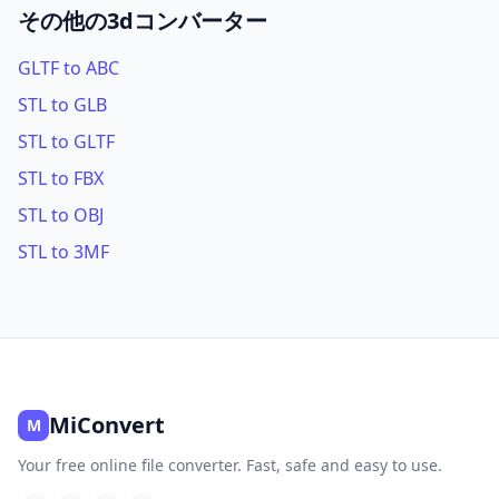
その他の3dコンバーター
GLTF to ABC
STL to GLB
STL to GLTF
STL to FBX
STL to OBJ
STL to 3MF
MiConvert
M
Your free online file converter. Fast, safe and easy to use.