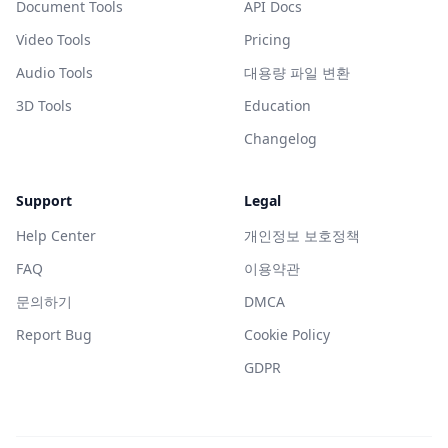
Document Tools
API Docs
Video Tools
Pricing
Audio Tools
대용량 파일 변환
3D Tools
Education
Changelog
Support
Legal
Help Center
개인정보 보호정책
FAQ
이용약관
문의하기
DMCA
Report Bug
Cookie Policy
GDPR