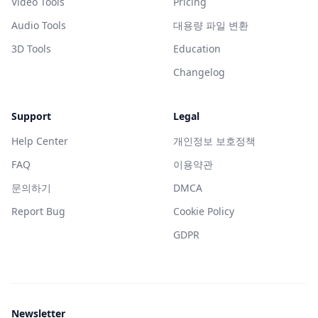
Video Tools
Pricing
Audio Tools
대용량 파일 변환
3D Tools
Education
Changelog
Support
Legal
Help Center
개인정보 보호정책
FAQ
이용약관
문의하기
DMCA
Report Bug
Cookie Policy
GDPR
Newsletter