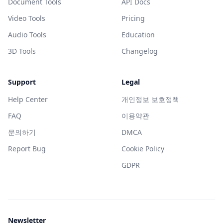
Document Tools
API Docs
Video Tools
Pricing
Audio Tools
Education
3D Tools
Changelog
Support
Legal
Help Center
개인정보 보호정책
FAQ
이용약관
문의하기
DMCA
Report Bug
Cookie Policy
GDPR
Newsletter