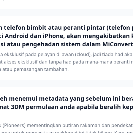
elefon bimbit atau peranti pintar (telefon p
i Android dan iPhone, akan mengakibatkan
tasi atau pengehadan sistem dalam MiConver
a eksklusif pada pelayan di awan (cloud), jadi tiada had aka
 akses eksklusif dan tanpa had pada mana-mana peranti m
n atau pemasangan tambahan.
leh menemui metadata yang sebelum ini ber
mat 3DM permulaan anda apabila beralih ke
uk (Pioneers) mementingkan butiran rakaman dan pendekat
ama untuk memastikan maklumat ini tidak hilang. Kami m