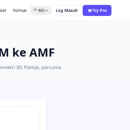
Alat
Format
MS
Log Masuk
Try Pro
MS
DM ke AMF
eometri 3D. Pantas, percuma