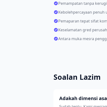
Pemampatan tanpa kerugia
Kebolehpercayaan penuh u
Pemaparan tepat sifat ko
Keselamatan gred perusaha
Antara muka mesra pengg
Soalan Lazim
Adakah dimensi asal
Sudah tentu. Kami menjam