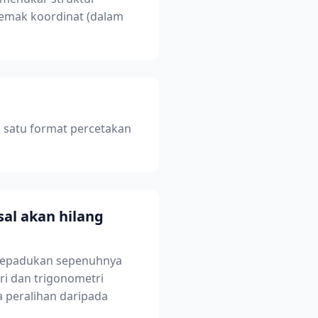
emak koordinat (dalam
h satu format percetakan
.
sal akan hilang
disepadukan sepenuhnya
ri dan trigonometri
a peralihan daripada