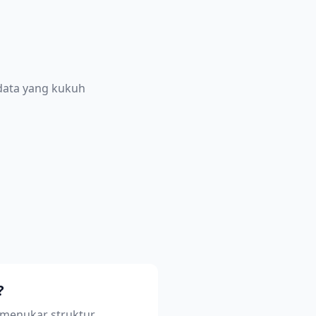
data yang kukuh
?
 menukar struktur