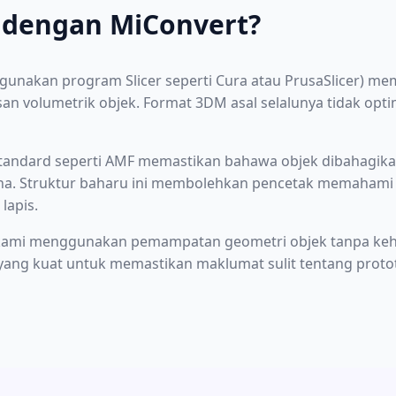
 dengan MiConvert?
unakan program Slicer seperti Cura atau PrusaSlicer) me
n volumetrik objek. Format 3DM asal selalunya tidak opt
standard seperti AMF memastikan bahawa objek dibahagikan
rna. Struktur baharu ini membolehkan pencetak memahami
lapis.
 kami menggunakan pemampatan geometri objek tanpa kehila
ang kuat untuk memastikan maklumat sulit tentang protota