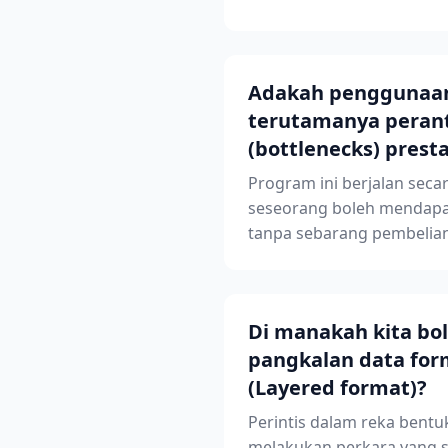
Adakah penggunaan t
terutamanya perant
(bottlenecks) pres
Program ini berjalan secar
seseorang boleh mendapat
tanpa sebarang pembelia
Di manakah kita bo
pangkalan data for
(Layered format)?
Perintis dalam reka bent
melakukan perkara yang s