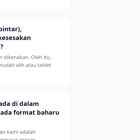
intar),
 kesesakan
t?
n dikenakan. Oleh itu,
udah alih atau tablet
ada di dalam
pada format baharu
an kami adalah
engurus proses