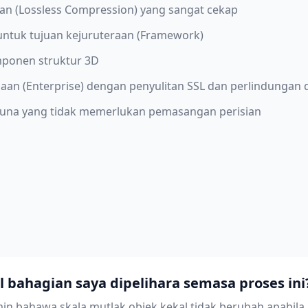
n (Lossless Compression) yang sangat cekap
ntuk tujuan kejuruteraan (Framework)
mponen struktur 3D
an (Enterprise) dengan penyulitan SSL dan perlindungan 
una yang tidak memerlukan pemasangan perisian
 bahagian saya dipelihara semasa proses ini
in bahawa skala mutlak objek kekal tidak berubah apabila