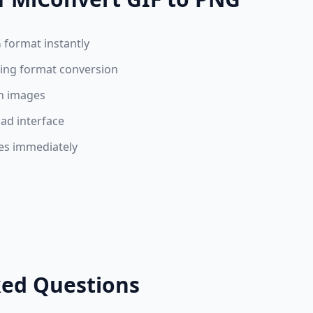
 format instantly
ring format conversion
on images
ad interface
es immediately
ked Questions