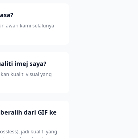
iasa?
an awan kami selalunya
iti imej saya?
n kualiti visual yang
beralih dari GIF ke
ess), jadi kualiti yang