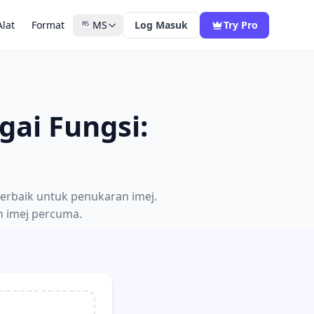
Alat
Format
MS
Log Masuk
Try Pro
MS
gai Fungsi:
terbaik untuk penukaran imej.
n imej percuma.