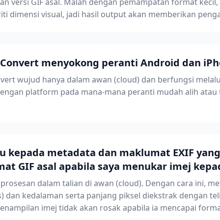
an versi GIF asal. Malah dengan pemampatan format kecil, 
i dimensi visual, jadi hasil output akan memberikan peng
Convert menyokong peranti Android dan iP
nvert wujud hanya dalam awan (cloud) dan berfungsi mela
dengan platform pada mana-mana peranti mudah alih atau t
u kepada metadata dan maklumat EXIF yang
mat GIF asal apabila saya menukar imej kep
rosesan dalam talian di awan (cloud). Dengan cara ini, me
es) dan kedalaman serta panjang piksel diekstrak dengan tel
nampilan imej tidak akan rosak apabila ia mencapai forma