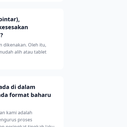
intar),
 kesesakan
t?
n dikenakan. Oleh itu,
udah alih atau tablet
ada di dalam
ada format baharu
an kami adalah
engurus proses
p peringkat tingkah laku