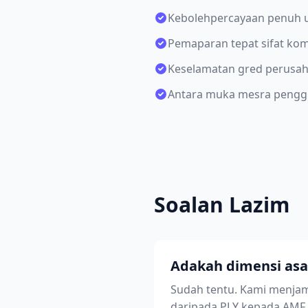
Kebolehpercayaan penuh u
Pemaparan tepat sifat ko
Keselamatan gred perusaha
Antara muka mesra pengg
Soalan Lazim
Adakah dimensi asal
Sudah tentu. Kami menjam
daripada PLY kepada AMF.