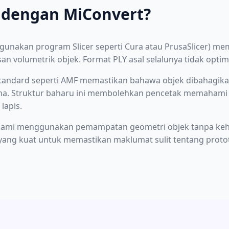
 dengan MiConvert?
unakan program Slicer seperti Cura atau PrusaSlicer) me
n volumetrik objek. Format PLY asal selalunya tidak opt
standard seperti AMF memastikan bahawa objek dibahagikan
rna. Struktur baharu ini membolehkan pencetak memahami
lapis.
 kami menggunakan pemampatan geometri objek tanpa kehila
ang kuat untuk memastikan maklumat sulit tentang protota