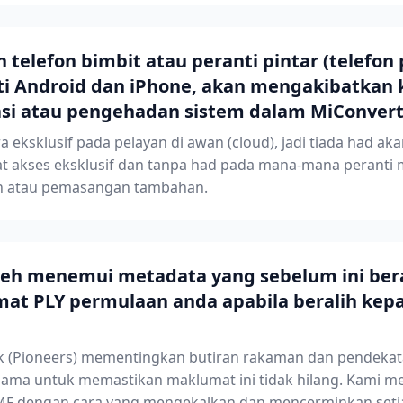
elefon bimbit atau peranti pintar (telefon p
i Android dan iPhone, akan mengakibatkan
tasi atau pengehadan sistem dalam MiConver
a eksklusif pada pelayan di awan (cloud), jadi tiada had aka
 akses eksklusif dan tanpa had pada mana-mana peranti m
n atau pemasangan tambahan.
leh menemui metadata yang sebelum ini ber
mat PLY permulaan anda apabila beralih kep
uk (Pioneers) mementingkan butiran rakaman dan pendekat
ama untuk memastikan maklumat ini tidak hilang. Kami m
F dengan cara yang mengekalkan dan mencerminkan setia