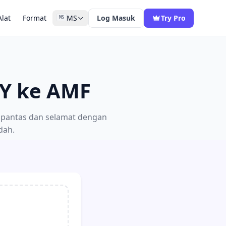
Alat
Format
MS
Log Masuk
Try Pro
MS
LY ke AMF
g pantas dan selamat dengan
dah.