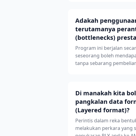
Adakah penggunaan t
terutamanya perant
(bottlenecks) pres
Program ini berjalan secar
seseorang boleh mendapat
tanpa sebarang pembelia
Di manakah kita bo
pangkalan data for
(Layered format)?
Perintis dalam reka bent
melakukan perkara yang s
penukaran PLY anda ke AM