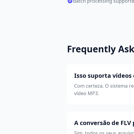
Batch processing support
Frequently As
Isso suporta vídeos
Com certeza. O sistema r
vídeo MP3.
A conversão de FLV
Sim, todos os seus arquiv