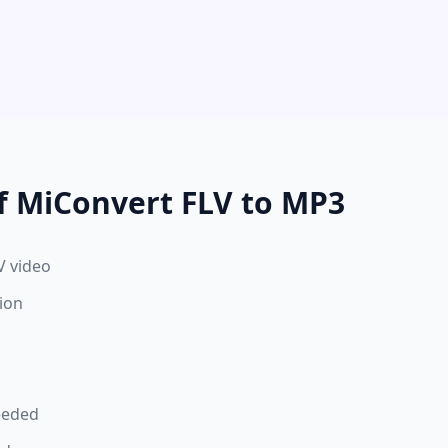
f MiConvert FLV to MP3
V video
ion
eeded