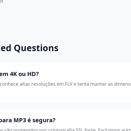
ed
ked Questions
 em 4K ou HD?
econhece altas resoluções em FLV e tenta manter as dimen
 para MP3 é segura?
os são protegidos por criptografia SSL forte. Excluímos au