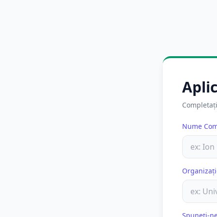
Apli
Completați
Nume Com
Organizați
Spuneți-ne