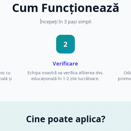
Cum Funcționează
Începeți în 3 pași simpli
2
Verificare
jos cu
Echipa noastră va verifica afilierea dvs.
Oda
nală și
educațională în 1-2 zile lucrătoare.
promoț
Cine poate aplica?