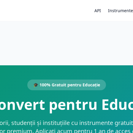
API
Instrumente
🎓 100% Gratuit pentru Educație
onvert pentru Educ
rii, studenții și instituțiile cu instrumente gratu
lor premium. Aplicați acum pentru 1 an de acces g