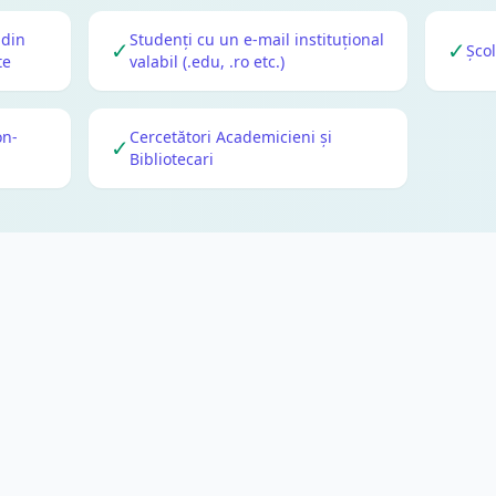
 din
Studenți cu un e-mail instituțional
✓
✓
Școl
te
valabil (.edu, .ro etc.)
on-
Cercetători Academicieni și
✓
Bibliotecari