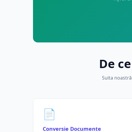
De ce
Suita noastră
📄
Conversie Documente