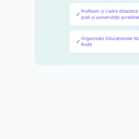
Profesori și Cadre didactice
✓
școli și universități acredita
Organizații Educaționale N
✓
Profit