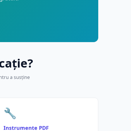
cație?
ntru a susține
🔧
Instrumente PDF