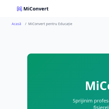
MiConvert
Acasă
/
MiConvert pentru Educație
MiC
Sprijinim profeso
fișiere