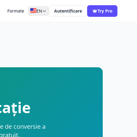
Formate
EN
Autentificare
Try Pro
ație
ite de conversie a
ratuit.