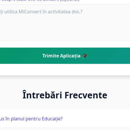
Trimite Aplicația 🎓
Întrebări Frecvente
lus în planul pentru Educație?