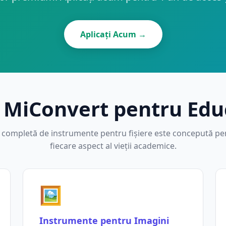
Aplicați Acum →
 MiConvert pentru Edu
 completă de instrumente pentru fișiere este concepută pe
fiecare aspect al vieții academice.
🖼️
Instrumente pentru Imagini