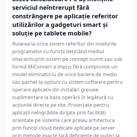
serviciul neîntrerupt fără
constrângere pe aplicație referitor
utilizărilor a gadgeturi smart și
soluție pe tablete mobile?
Rularea la orice sistem referitor din nivelurile
programelor cu funcții deținând mediul
interactiv prin sistem pe concept numit sau sub
formă MiConvert a impus fără compromis un
model eliminatoriu de orice bariere de mediu
sau pachet la opțiuni cu sistem software pentru
operare aplicativ din instalări greoaie
suplimentare la baza operării în legătură cu
acțiunile directe pe site. Proiectate pentru
aplicații neîngrădite dirijate prin facilități
orientate pe sisteme care preiau arhitectura
prin funcții cloud dedicate aplicate pe server
prin metode exacte fară deficiențe de puteri la