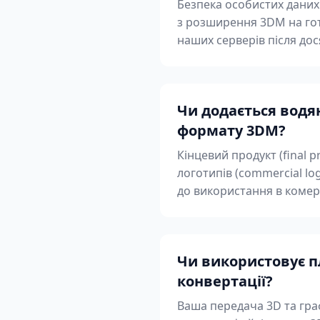
Безпека особистих даних
з розширення 3DM на гот
наших серверів після до
Чи додається водян
формату 3DM?
Кінцевий продукт (final 
логотипів (commercial lo
до використання в комерц
Чи використовує пл
конвертації?
Ваша передача 3D та граф