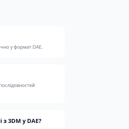
ечно у формат DAE.
 послідовностей
і з 3DM у DAE?