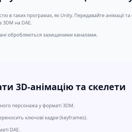
тю в таких програмах, як Unity. Передавайте анімації та с
з 3DM на DAE.
і дані обробляються захищеними каналами.
ти 3D-анімацію та скелети
аного персонажа у форматі 3DM.
реносить ключові кадри (keyframes).
аті DAE.