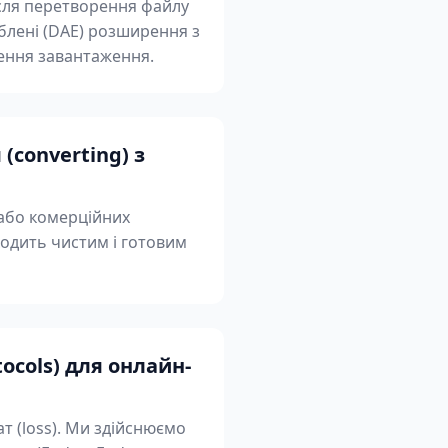
сля перетворення файлу
блені (DAE) розширення з
шення завантаження.
(converting) з
в або комерційних
иходить чистим і готовим
ocols) для онлайн-
т (loss). Ми здійснюємо