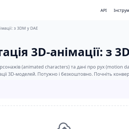
API
Інстру
імації: з 3DM у DAE
ація 3D-анімації: з 3
сонажів (animated characters) та дані про рух (motion d
ації 3D-моделей. Потужно і безкоштовно. Почніть конвер