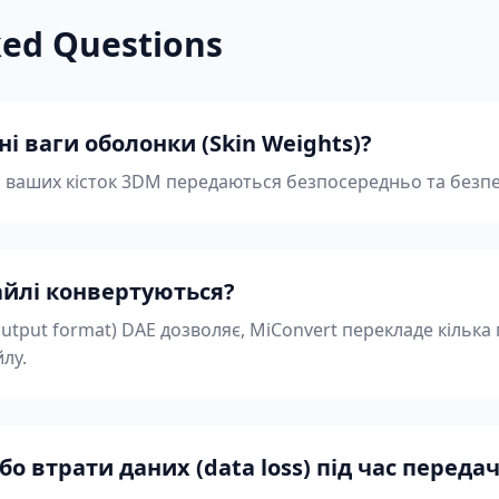
ked Questions
і ваги оболонки (Skin Weights)?
) з ваших кісток 3DM передаються безпосередньо та безп
файлі конвертуються?
utput format) DAE дозволяє, MiConvert перекладе кілька
йлу.
бо втрати даних (data loss) під час передач