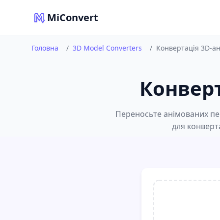
MiConvert
Головна
/
3D Model Converters
/
Конвертація 3D-ан
Конверт
Переносьте анімованих пер
для конверт