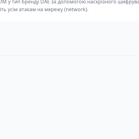
3DM у тип бренду DAE за допомогою наскрізного шифрува
їть усім атакам на мережу (network).