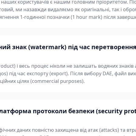
 наших користувачів є нашим головним пріоритетом. Пі
овий, ми назавжди видаляємо як оригінальні, так і обро
сягнення 1-годинної позначки (1 hour mark) після завер
ий знак (watermark) під час перетворення 
product) і весь процес ніколи не залишать водяних знакі
gos) під час експорту (export). Після вибору DAE, файл в
ійних цілях (commercial purposes).
атформа протоколи безпеки (security prot
ічних даних повністю захищена від атак (attacks) та втра