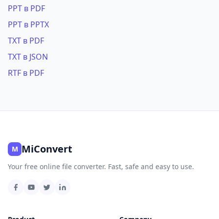
PPT в PDF
PPT в PPTX
TXT в PDF
TXT в JSON
RTF в PDF
MiConvert
M
Your free online file converter. Fast, safe and easy to use.