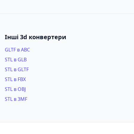
Інші 3d конвертери
GLTF в ABC
STL в GLB
STL в GLTF
STL в FBX
STL в OBJ
STL в 3MF