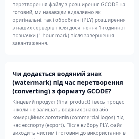
перетворення файлу з розширення GCODE на
готовий, ми назавжди видаляємо як
оригінальні, так і оброблені (PLY) розширення
з наших серверів після досягнення 1-годинної
позначки (1 hour mark) після завершення
завантаження.
Чи додається водяний знак
(watermark) під час перетворення
(converting) з формату GCODE?
Кінцевий продукт (final product) і весь процес
ніколи не залишать водяних знаків або
комерційних логотипів (commercial logos) під
час експорту (export). Після вибору PLY, файл
виходить чистим і готовим до використання в