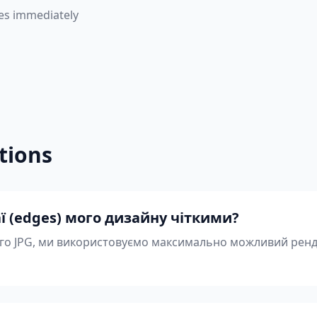
es immediately
tions
ї (edges) мого дизайну чіткими?
ого JPG, ми використовуємо максимально можливий ренде