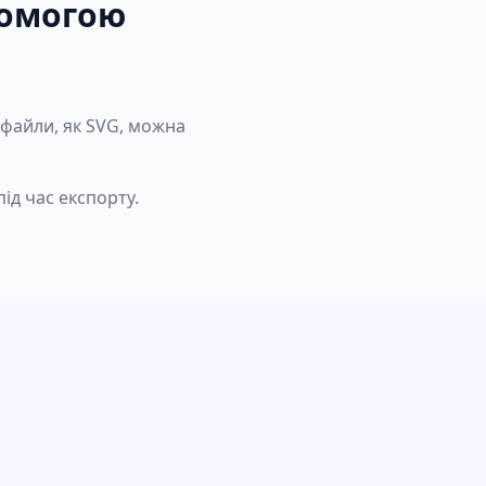
помогою
і файли, як SVG, можна
ід час експорту.