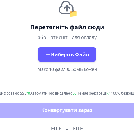
📁
Перетягніть файл сюди
або натисніть для огляду
Виберіть Файл
Макс 10 файлів, 50МБ кожен
шифровано SSL
Автоматично видалено
Немає реєстрації
100% безко
Конвертувати зараз
FILE
→
FILE