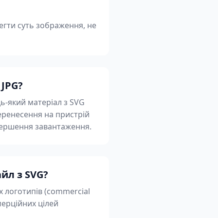
егти суть зображення, не
 JPG?
ь-який матеріал з SVG
еренесення на пристрій
авершення завантаження.
йл з SVG?
х логотипів (commercial
мерційних цілей