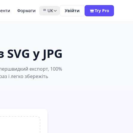
менти
Формати
UK
Увійти
Try Pro
UK
 SVG у JPG
Супершвидкий експорт, 100%
аз і легко збережіть