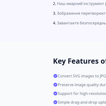
Наш хмарний інструмент р
Зображення перетворюєть
Завантажте безпосередньо
Key Features o
Convert SVG images to JPG
Preserve image quality du
Support for high-resoluti
Simple drag-and-drop uplo