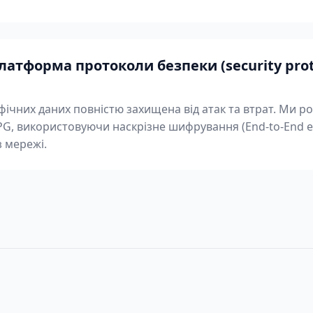
атформа протоколи безпеки (security prot
фічних даних повністю захищена від атак та втрат. Ми р
PG, використовуючи наскрізне шифрування (End-to-End en
з мережі.