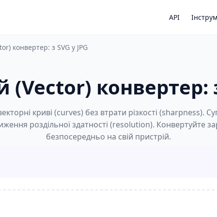
API
Інстру
or) конвертер: з SVG у JPG
 (Vector) конвертер: з
екторні криві (curves) без втрати різкості (sharpness). 
ження роздільної здатності (resolution). Конвертуйте зар
безпосередньо на свій пристрій.