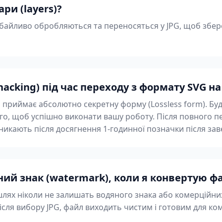
ри (layers)?
байливо обробляються та переносяться у JPG, щоб збер
hacking) під час переходу з формату SVG на
 приймає абсолютно секретну форму (Lossless form). Буд
ого, щоб успішно виконати вашу роботу. Після повного п
 зникають після досягнення 1-годинної позначки після з
ний знак (watermark), коли я конвертую фа
шлях ніколи не залишать водяного знака або комерційни
 Після вибору JPG, файл виходить чистим і готовим для ко