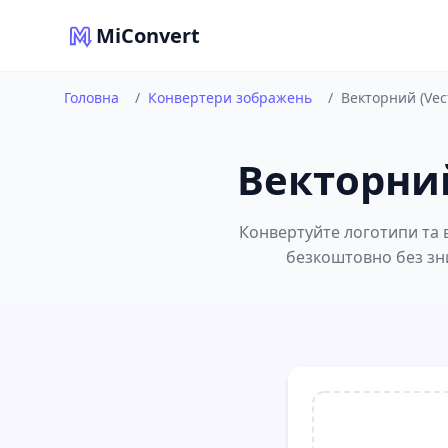
MiConvert
Головна
/
Конвертери зображень
/
Векторний (Vect
Векторний
Конвертуйте логотипи та в
безкоштовно без зни