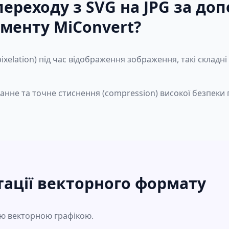
переходу з SVG на JPG за до
ументу MiConvert?
pixelation) під час відображення зображення, такі складн
нне та точне стиснення (compression) високої безпеки п
тації векторного формату
єю векторною графікою.