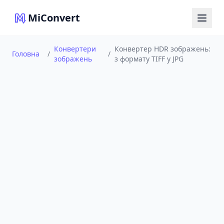
MiConvert
Конвертери
Конвертер HDR зображень:
Головна
/
/
зображень
з формату TIFF у JPG