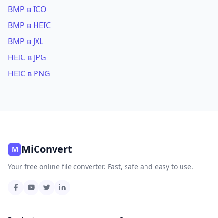
BMP в ICO
BMP в HEIC
BMP в JXL
HEIC в JPG
HEIC в PNG
MiConvert
M
Your free online file converter. Fast, safe and easy to use.