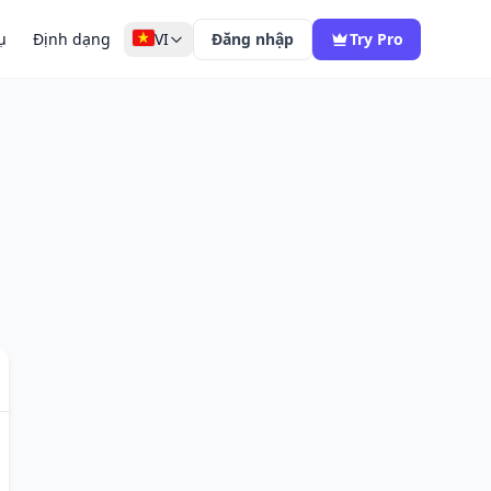
ụ
Định dạng
VI
Đăng nhập
Try Pro