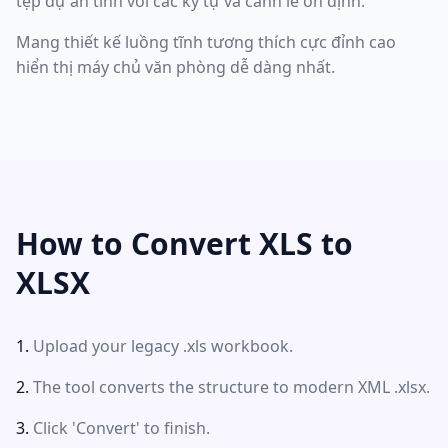
tệp dự án tĩnh với các ký tự và canh lề ổn định.
Mang thiết kế luồng tĩnh tương thích cực đỉnh cao
hiển thị máy chủ văn phòng dễ dàng nhất.
How to Convert XLS to
XLSX
Upload your legacy .xls workbook.
The tool converts the structure to modern XML .xlsx.
Click 'Convert' to finish.