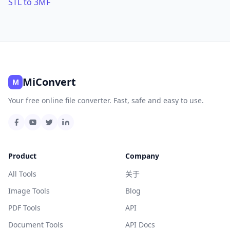
STL to 3MF
MiConvert
M
Your free online file converter. Fast, safe and easy to use.
Product
Company
All Tools
关于
Image Tools
Blog
PDF Tools
API
Document Tools
API Docs