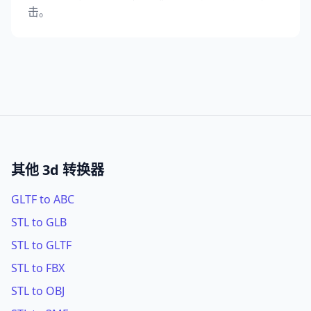
击。
其他 3d 转换器
GLTF to ABC
STL to GLB
STL to GLTF
STL to FBX
STL to OBJ