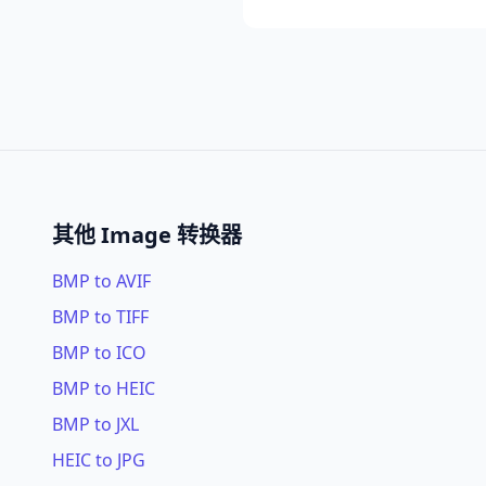
其他 Image 转换器
BMP to AVIF
BMP to TIFF
BMP to ICO
BMP to HEIC
BMP to JXL
HEIC to JPG