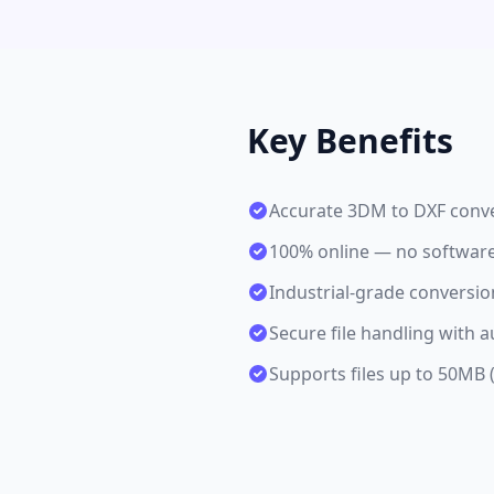
Key Benefits
Accurate 3DM to DXF conve
100% online — no software 
Industrial-grade conversio
Secure file handling with 
Supports files up to 50MB 