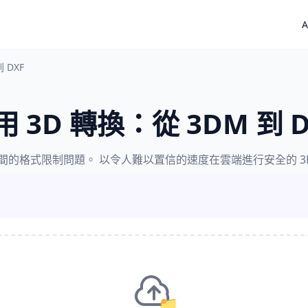
A
 DXF
用 3D 轉換：從 3DM 到 D
之間的格式限制問題。 以令人難以置信的速度在雲端進行安全的 3
📁