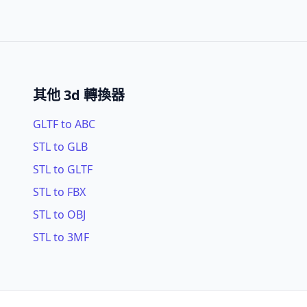
其他 3d 轉換器
GLTF to ABC
STL to GLB
STL to GLTF
STL to FBX
STL to OBJ
STL to 3MF