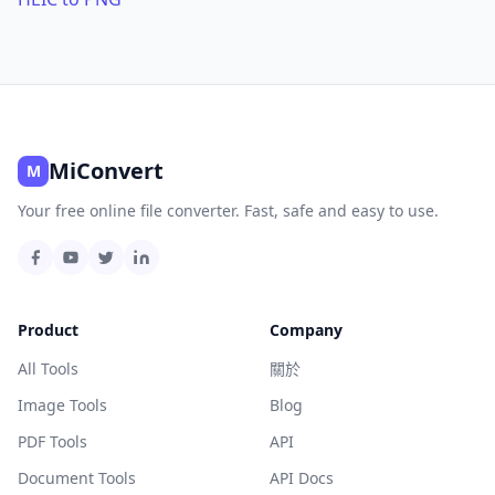
MiConvert
M
Your free online file converter. Fast, safe and easy to use.
Product
Company
All Tools
關於
Image Tools
Blog
PDF Tools
API
Document Tools
API Docs