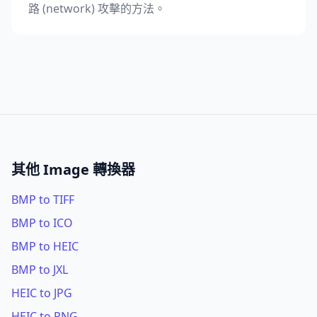
路 (network) 攻擊的方法。
其他 Image 轉換器
BMP to TIFF
BMP to ICO
BMP to HEIC
BMP to JXL
HEIC to JPG
HEIC to PNG