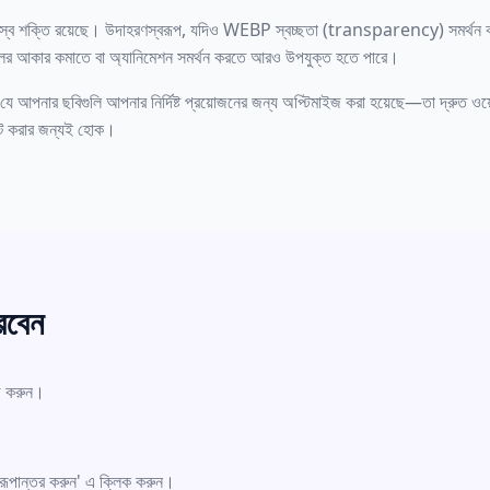
েকটির নিজস্ব শক্তি রয়েছে। উদাহরণস্বরূপ, যদিও WEBP স্বচ্ছতা (transparency) সমর্থ
লের আকার কমাতে বা অ্যানিমেশন সমর্থন করতে আরও উপযুক্ত হতে পারে।
ে আপনার ছবিগুলি আপনার নির্দিষ্ট প্রয়োজনের জন্য অপ্টিমাইজ করা হয়েছে—তা দ্রুত ওয
িন্ট করার জন্যই হোক।
রবেন
ড করুন।
ে 'রূপান্তর করুন' এ ক্লিক করুন।