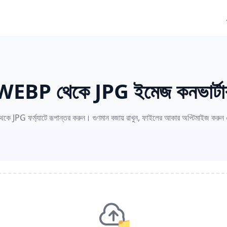
WEBP থেকে JPG ইমেজ কনভার্টা
JPG ফর্ম্যাটে রূপান্তর করুন। গুণমান বজায় রাখুন, ফাইলের আকার অপ্টিমাইজ করুন এ
📁