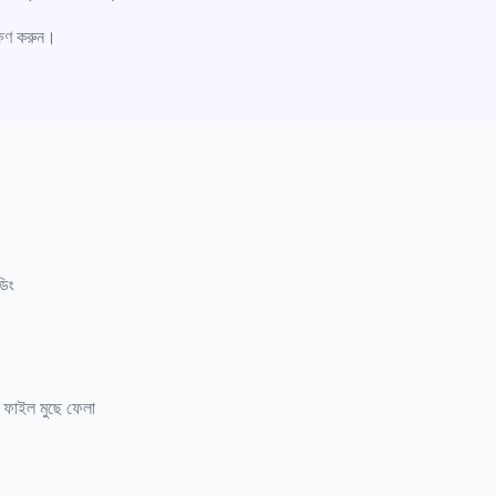
্ষণ করুন।
ডিং
য় ফাইল মুছে ফেলা