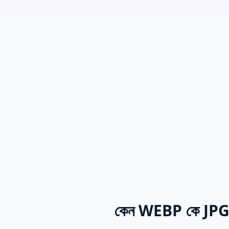
কেন WEBP কে JPG ত