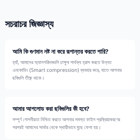
সচরাচর জিজ্ঞাস্য
আমি কি গুণমান নষ্ট না করে রূপান্তর করতে পারি?
হ্যাঁ, আমাদের অ্যালগরিদমগুলি চাক্ষুষ পার্থক্য হ্রাস করতে উন্নত
এনকোডিং (Smart compression) ব্যবহার করে, যাতে আপনার
ছবিগুলি তীক্ষ্ণ থাকে।
আমার আপলোড করা ছবিগুলির কী হবে?
সম্পূর্ণ গোপনীয়তা নিশ্চিত করতে আপনার সমস্ত ফাইল প্রক্রিয়াকরণের
পরপরই আমাদের সার্ভার থেকে স্থায়ীভাবে মুছে ফেলা হয়।