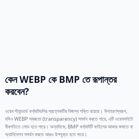
কেন WEBP কে BMP তে রূপান্তর
করবেন?
ওয়েব স্ট্যান্ডার্ড ফর্ম্যাটগুলির প্রত্যেকটির নিজস্ব শক্তি রয়েছে। উদাহরণস্বরূপ,
যদিও WEBP স্বচ্ছতা (transparency) সমর্থন করতে পারে, এটি ওয়েবসাইটে
ধীরগতিতে লোড হতে পারে। অন্যদিকে, BMP ফর্ম্যাটটি ফাইলের আকার কমাতে বা
অ্যানিমেশন সমর্থন করতে আরও উপযুক্ত হতে পারে।