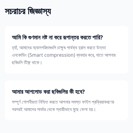
সচরাচর জিজ্ঞাস্য
আমি কি গুণমান নষ্ট না করে রূপান্তর করতে পারি?
হ্যাঁ, আমাদের অ্যালগরিদমগুলি চাক্ষুষ পার্থক্য হ্রাস করতে উন্নত
এনকোডিং (Smart compression) ব্যবহার করে, যাতে আপনার
ছবিগুলি তীক্ষ্ণ থাকে।
আমার আপলোড করা ছবিগুলির কী হবে?
সম্পূর্ণ গোপনীয়তা নিশ্চিত করতে আপনার সমস্ত ফাইল প্রক্রিয়াকরণের
পরপরই আমাদের সার্ভার থেকে স্থায়ীভাবে মুছে ফেলা হয়।