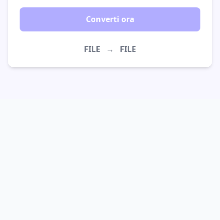
Converti ora
FILE
→
FILE